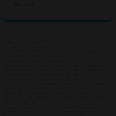
Découvrir
1
Vente libre IQVIA MAT 07/2025(€)-Belgique
2
Barbalho SM et al., Antioxidants 2022.
3
Briskey D & Rao A, BMC Complementary Medicine and Therapies 2022
4
Callizot N et al., Frontiers in pharmacology 2021.
5
Friedli MJ & Inestrosa NC, Molecules 2021.
6
®
cogniton
plus energy LA et sa boîte promo étudiants (+25% gratuit),
®
®
cogniton
plus energy LA et cogniton
focus LA contiennent du ginkgo biloba.
Le ginkgo biloba soutient la mémoire et la concentration.
7
®
cogniton
plus energy LA et sa boîte promo étudiants (+25% gratuit) et
®
cogniton
plus energy LA contiennent les vitamines B5 et B12, tandis que
®
cogniton
focus LA contient de la vitamine B12. Les vitamines B5 et B12
contribuent au maintien d’un métabolisme énergétique normal et à réduire la
fatigue et l’épuisement. La vitamine B12 contribue au maintien d’une fonction
psychologique normale.
8
®
cogniton
huperzia contient de l’huperzia serrata. L’huperzia serrata soutient
les fonctions mentales générales, telles que la mémoire et la vigilance.
9
®