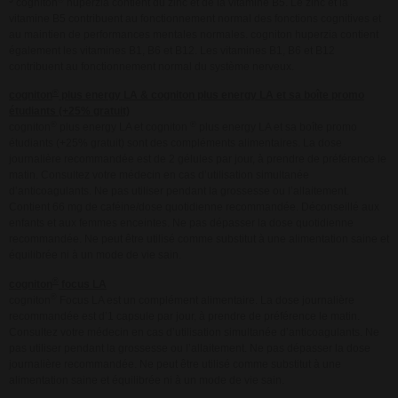
cogniton
huperzia contient du zinc et de la vitamine B5. Le zinc et la
vitamine B5 contribuent au fonctionnement normal des fonctions cognitives et
au maintien de performances mentales normales. cogniton huperzia contient
également les vitamines B1, B6 et B12. Les vitamines B1, B6 et B12
contribuent au fonctionnement normal du système nerveux.
®
cogniton
plus
energy
LA &
cogniton plus energy LA et sa boîte promo
étudiants (+25% gratuit)
®
®
cogniton
plus energy LA et cogniton
plus energy LA et sa boîte promo
étudiants (+25% gratuit) sont des compléments alimentaires. La dose
journalière recommandée est de 2 gélules par jour, à prendre de préférence le
matin. Consultez votre médecin en cas d’utilisation simultanée
d’anticoagulants. Ne pas utiliser pendant la grossesse ou l’allaitement.
Contient 66 mg de caféine/dose quotidienne recommandée. Déconseillé aux
enfants et aux femmes enceintes. Ne pas dépasser la dose quotidienne
recommandée. Ne peut être utilisé comme substitut à une alimentation saine et
équilibrée ni à un mode de vie sain.
®
cogniton
focus LA
®
cogniton
Focus LA est un complément alimentaire. La dose journalière
recommandée est d’1 capsule par jour, à prendre de préférence le matin.
Consultez votre médecin en cas d’utilisation simultanée d’anticoagulants. Ne
pas utiliser pendant la grossesse ou l’allaitement. Ne pas dépasser la dose
journalière recommandée. Ne peut être utilisé comme substitut à une
alimentation saine et équilibrée ni à un mode de vie sain.