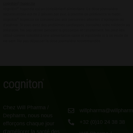
®
cogniton
huperzia
®
cogniton
huperzia est un complément alimentaire. La dose journalière
recommandée est de 2 gélules par jour, à prendre de préférence le matin.
®
cogniton
huperzia ne convient pas aux personnes atteintes d’épilepsie ou
d’asthme. Si vous avez des problèmes cardiaques, consultez votre médecin au
préalable. Ne pas utiliser pendant la grossesse et l’allaitement. Ne peut être
utilisé comme substitut à une alimentation saine et équilibrée ni à un mode de
vie sain. Ne pas dépasser la dose journalière recommandée.
Chez Will Pharma /
willpharma@willphar
Depharm, nous nous
+32 (0)10 24 38 38
efforçons chaque jour
d’améliorer la santé des